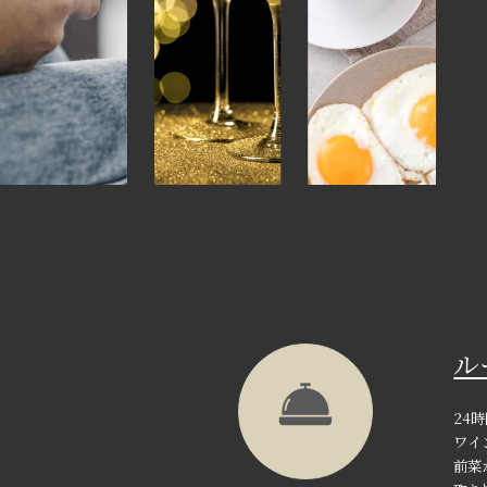
ル
24
ワイ
前菜