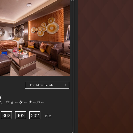
For More Details
㎡
ケ、ウォーターサーバー
302
402
502
etc.