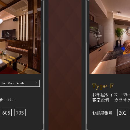
Type F
For More Details
お部屋サイズ
39
サーバー
客室設備
カラオ
605
705
202
お部屋番号