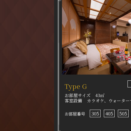
Type G
お部屋サイズ
43㎡
客室設備
カラオケ、ウォーター
305
405
505
お部屋番号